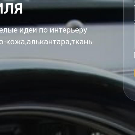
ИЛЯ
елые идеи по интерьеру
о-кожа,алькантара,ткань